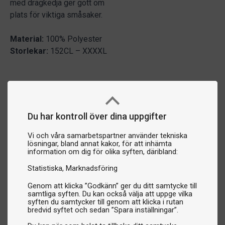
med dragkedja ger gott om
plats för viktiga småsaker.
Material:
100% Polyester
Storlekar:
152CL – XXXXL
Du har kontroll över dina uppgifter
Vi och våra samarbetspartner använder tekniska
lösningar, bland annat kakor, för att inhämta
information om dig för olika syften, däribland:
Statistiska
Marknadsföring
Genom att klicka ”Godkänn” ger du ditt samtycke till
samtliga syften. Du kan också välja att uppge vilka
syften du samtycker till genom att klicka i rutan
bredvid syftet och sedan ”Spara inställningar”.