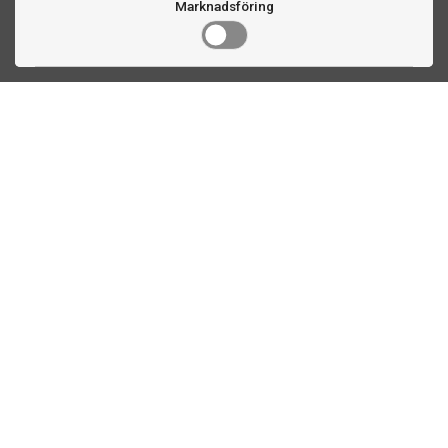
Marknadsföring
Kontakta oss
Fogdevägen 2
183 64 Täby
08 508 804 00
info@ttex.se
Kundservice
Om TTEX
Kontaktinformation