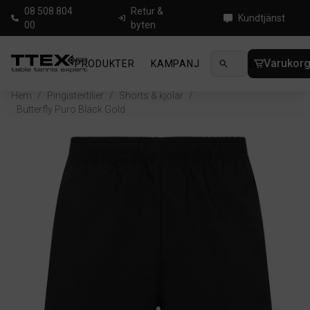
08 508 804
Retur &
Kundtjänst
00
byten
Varukor
PRODUKTER
KAMPANJ
NYHETER
GUIDE
Hem
/
Pingistextilier
/
Shorts & kjolar
/
Butterfly Puro Black Gold