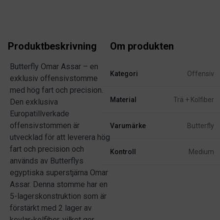
Produktbeskrivning
Om produkten
Butterfly Omar Assar – en
Kategori
Offensiv
exklusiv offensivstomme
med hög fart och precision.
Material
Trä + Kolfiber
Den exklusiva
Europatillverkade
offensivstommen är
Varumärke
Butterfly
utvecklad för att leverera hög
fart och precision och
Kontroll
Medium
används av Butterflys
egyptiska superstjärna Omar
Assar. Denna stomme har en
5-lagerskonstruktion som är
förstärkt med 2 lager av
kevlar-kolfiber, vilket ger