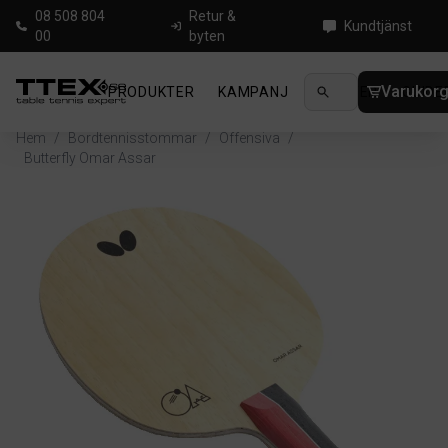
08 508 804
Retur &
Kundtjänst
00
byten
Varukor
PRODUKTER
KAMPANJ
NYHETER
GUIDE
Hem
/
Bordtennisstommar
/
Offensiva
/
Butterfly Omar Assar