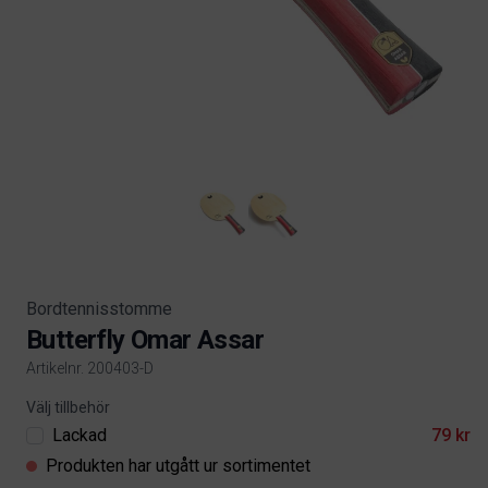
Bordtennisstomme
Butterfly Omar Assar
Artikelnr. 200403-D
Product information
Välj tillbehör
Lackad
79 kr
Produkten har utgått ur sortimentet