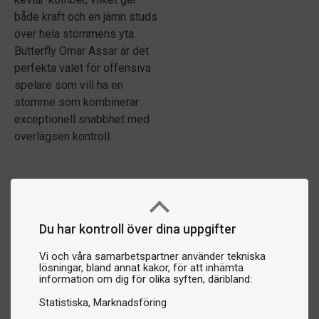
både kraft och en jämn studs
över hela stommens yta.
Butterfly Omar Assar är det
perfekta valet för offensiva
spelare som vill ha en
stomme som kombinerar
exceptionell snabbhet med
överlägsen kontroll.
Du har kontroll över dina uppgifter
Vi och våra samarbetspartner använder tekniska
lösningar, bland annat kakor, för att inhämta
information om dig för olika syften, däribland:
Statistiska
Marknadsföring