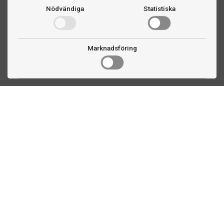
Nödvändiga
Statistiska
Marknadsföring
Kontakta oss
Fogdevägen 2
183 64 Täby
08 508 804 00
info@ttex.se
Kundservice