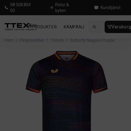
08 508 804
Retur &
Kundtjänst
00
byten
Varukor
PRODUKTER
KAMPANJ
NYHETER
GUIDE
Hem
/
Pingistextilier
/
T-shirts
/
Butterfly Nagano Purple