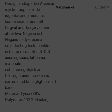
Designer skapade i Asien är
Varumärke
Butterfly
mycket populära; de
iögonfallande mönstret
kombinerade med rätt
färgval är ofta djärva men
attraktiva. Nagano och
Nagano Lady-tröjorna
erbjuder hög funktionalitet
och stor rörelsefrihet. Det
andningsbara, lättburna
materialet i
sublimeringstryck är
fuktreglerande och känns
därför alltid behagligt torrt att
bära.
Material: Lycra (88%
Polyester / 12% Elastan)