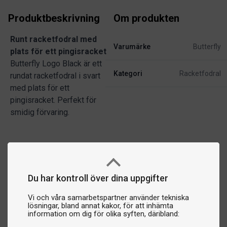
Produktbeskrivning
Om produkten
Runt racketfodral med
Varumärke
Butterfly
plats för ett pingisracket
Butterfly Logo Black är ett
Kategori
Racketfodral
rundat racketfodral i svart
med plats för ett
pingisracket. Perfekt för
smidig förvaring.
Du har kontroll över dina uppgifter
Vi och våra samarbetspartner använder tekniska
lösningar, bland annat kakor, för att inhämta
information om dig för olika syften, däribland: