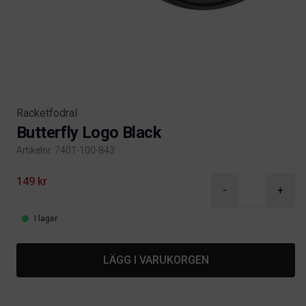
Racketfodral
Butterfly Logo Black
Artikelnr. 7401-100-843
Product information
149 kr
-
+
I lager
LÄGG I VARUKORGEN