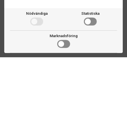
Nödvändiga
Statistiska
Marknadsföring
Kontakta oss
Fogdevägen 2
183 64 Täby
08 508 804 00
info@ttex.se