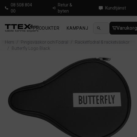
08 508 804
Retur &
Kundtjänst
00
byten
Varukor
PRODUKTER
KAMPANJ
NYHETER
GUIDE
Hem
/
Pingisväskor och Fodral
/
Racketfodral & racketväskor
/
Butterfly Logo Black