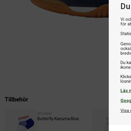
Du 
Vi oc
för a
Stati
Genom
också
bredv
Du ka
ikone
Klick
Läs 
Tillbehör
Goog
Visa 
Strumpor
Str
Butterfly Kanuma Blue
Bu