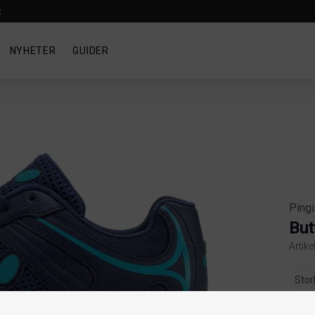
t
NYHETER
GUIDER
Ping
But
Artike
Produ
Stor