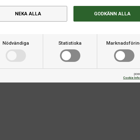
kr
99 kr
Flera varianter
Flera varian
NEKA ALLA
GODKÄNN ALLA
Om produkten
Nödvändiga
Statistiska
Marknadsförin
 med låg vikt
Varumärke
n och sportig design. Det
tterna, medan den stabila EVA-
pow
r pingisspelare med medelvikt.
Cookie Inf