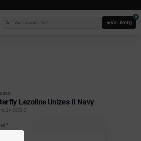
0
Varukorg
issko
terfly Lezoline Unizes II Navy
lnr. 24-0350-D
ct information
lek