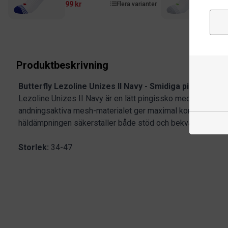
99 kr
99 
Flera varianter
Produktbeskrivning
Butterfly Lezoline Unizes II Navy - Smidiga pingissskor
Lezoline Unizes II Navy är en lätt pingissko med en moder
andningsaktiva mesh-materialet ger maximal komfort för fö
häldämpningen säkerställer både stöd och bekvämlighet fö
Storlek:
34-47