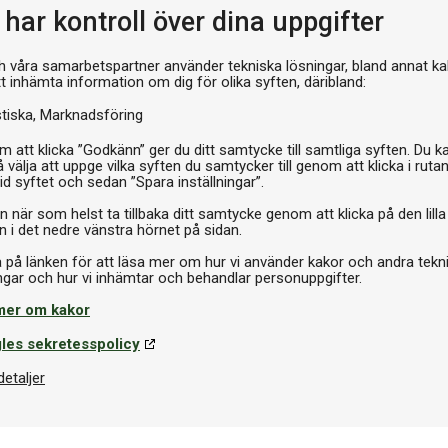
har kontroll över dina uppgifter
969 
h våra samarbetspartner använder tekniska lösningar, bland annat ka
tt inhämta information om dig för olika syften, däribland:
I 
stiska
Marknadsföring
 att klicka ”Godkänn” ger du ditt samtycke till samtliga syften. Du k
 välja att uppge vilka syften du samtycker till genom att klicka i ruta
id syftet och sedan ”Spara inställningar”.
n när som helst ta tillbaka ditt samtycke genom att klicka på den lilla
n i det nedre vänstra hörnet på sidan.
a på länken för att läsa mer om hur vi använder kakor och andra tekn
mer om kakor
les sekretesspolicy
detaljer
umpor
Strumpor
tterfly Kanuma Grey
Butterfly Yonago Blue