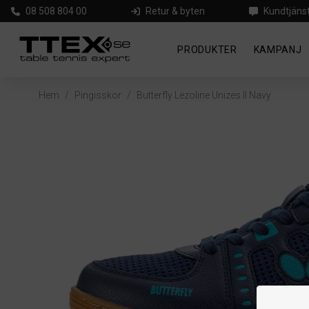
08 508 804 00
Retur & byten
Kundtjäns
PRODUKTER
KAMPANJ
Hem
/
Pingisskor
/
Butterfly Lezoline Unizes II Navy