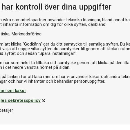
har kontroll över dina uppgifter
h våra samarbetspartner använder tekniska lösningar, bland annat ka
tt inhämta information om dig för olika syften, däribland:
stiska
Marknadsföring
 att klicka ”Godkänn” ger du ditt samtycke till samtliga syften. Du k
 välja att uppge vilka syften du samtycker till genom att klicka i ruta
id syftet och sedan ”Spara inställningar”.
n när som helst ta tillbaka ditt samtycke genom att klicka på den lilla
n i det nedre vänstra hörnet på sidan.
a på länken för att läsa mer om hur vi använder kakor och andra tekn
mer om kakor
les sekretesspolicy
detaljer