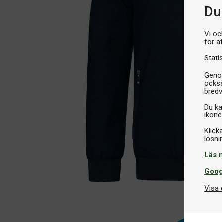
Du 
Vi oc
för a
Stati
Genom
också
bredv
Du ka
ikone
Klick
Läs 
Goog
Visa 