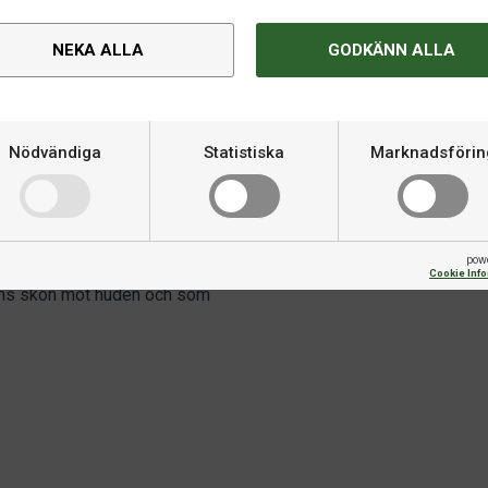
NEKA ALLA
GODKÄNN ALLA
Nödvändiga
Statistiska
Marknadsförin
Om produkten
ssform är KOSAI det perfekta
Varumärke
smalnande dammodell och kommer i
pow
 är tillverkad av en mjuk,
Cookie Inf
nns skön mot huden och som