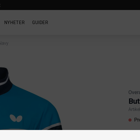
t
NYHETER
GUIDER
 Navy
Overa
But
Artik
Produ
Pr