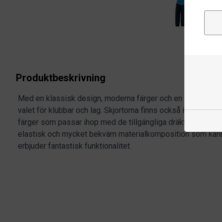
Produktbeskrivning
Med en klassisk design, moderna färger och en neutral pa
valet för klubbar och lag. Skjortorna finns också i en av
färger som passar ihop med de tillgängliga dräkterna. KOSAI
elastisk och mycket bekväm materialkomposition som kä
erbjuder fantastisk funktionalitet.