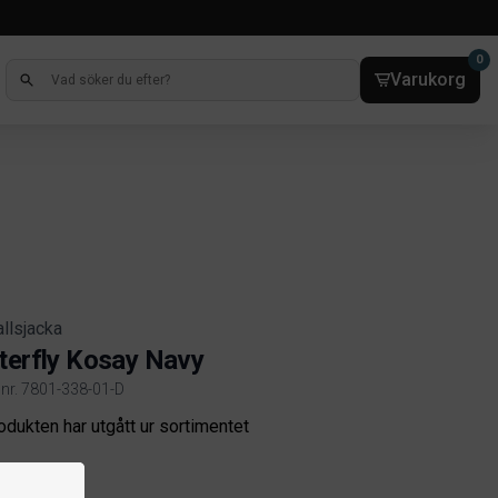
0
Varukorg
llsjacka
terfly Kosay Navy
elnr. 7801-338-01-D
ct information
odukten har utgått ur sortimentet