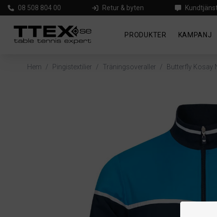
08 508 804 00
Retur & byten
Kundtjäns
PRODUKTER
KAMPANJ
Hem
/
Pingistextilier
/
Träningsoveraller
/
Butterfly Kosay