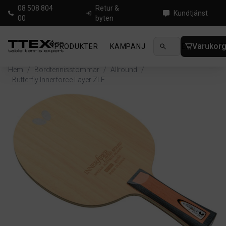
08 508 804
Retur &
Kundtjänst
00
byten
Varukor
PRODUKTER
KAMPANJ
NYHETER
GUIDE
Hem
/
Bordtennisstommar
/
Allround
/
Butterfly Innerforce Layer ZLF