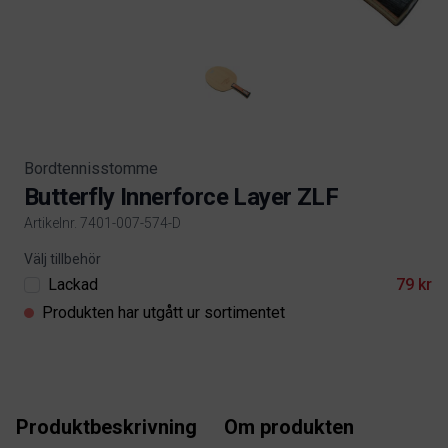
Bordtennisstomme
Butterfly Innerforce Layer ZLF
Artikelnr. 7401-007-574-D
Product information
Välj tillbehör
Lackad
79 kr
Produkten har utgått ur sortimentet
Produktbeskrivning
Om produkten