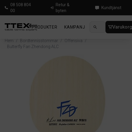
08 508 804
Retur &
Kundtjänst
00
byten
Varukor
PRODUKTER
KAMPANJ
NYHETER
GUIDE
Hem
/
Bordtennisstommar
/
Offensiva
/
Butterfly Fan Zhendong ALC