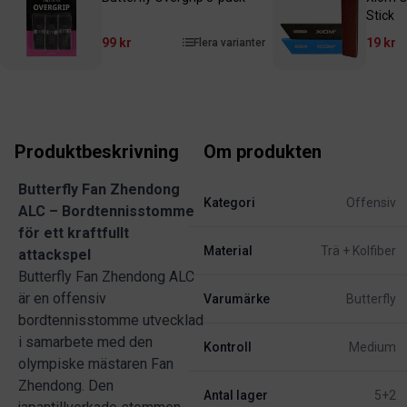
Stick
99 kr
19 kr
Flera varianter
Produktbeskrivning
Om produkten
Butterfly Fan Zhendong
Kategori
Offensiv
ALC – Bordtennisstomme
för ett kraftfullt
Material
Trä + Kolfiber
attackspel
Butterfly Fan Zhendong ALC
är en offensiv
Varumärke
Butterfly
bordtennisstomme utvecklad
i samarbete med den
Kontroll
Medium
olympiske mästaren Fan
Zhendong. Den
Antal lager
5+2