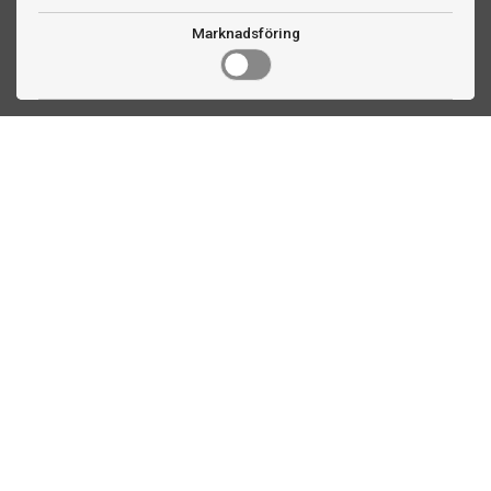
Marknadsföring
Kontakta oss
Fogdevägen 2
183 64 Täby
08 508 804 00
info@ttex.se
Kundservice
Om TTEX