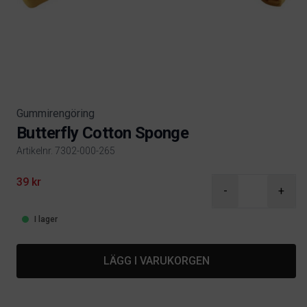
Gummirengöring
Butterfly Cotton Sponge
Artikelnr. 7302-000-265
Product information
39 kr
-
+
I lager
LÄGG I VARUKORGEN