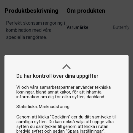
Produktbeskrivning
Om produkten
Perfekt skonsam rengöring i
Varumärke
Butterfly
kombination med våra
speciella rengörare.
Du har kontroll över dina uppgifter
Vi och våra samarbetspartner använder tekniska
lösningar, bland annat kakor, för att inhämta
information om dig för olika syften, däribland:
Statistiska
Marknadsföring
Genom att klicka ”Godkänn” ger du ditt samtycke till
samtliga syften. Du kan också välja att uppge vilka
syften du samtycker till genom att klicka i rutan
bredvid syftet och sedan ”Spara inställningar”.