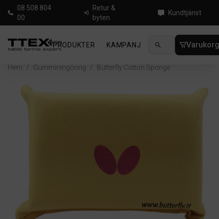
08 508 804
Retur &
Kundtjänst
00
byten
Varukor
PRODUKTER
KAMPANJ
NYHETER
GUIDE
Hem
/
Gummirengöring
/
Butterfly Cotton Sponge