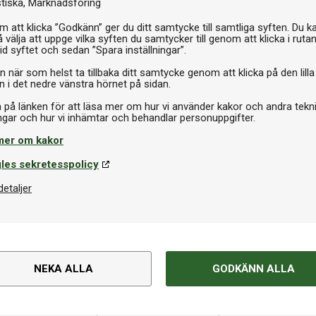
stiska
Marknadsföring
I 
 att klicka ”Godkänn” ger du ditt samtycke till samtliga syften. Du k
 välja att uppge vilka syften du samtycker till genom att klicka i ruta
id syftet och sedan ”Spara inställningar”.
n när som helst ta tillbaka ditt samtycke genom att klicka på den lilla
n i det nedre vänstra hörnet på sidan.
a på länken för att läsa mer om hur vi använder kakor och andra tekn
mer om kakor
les sekretesspolicy
detaljer
Om produkten
NEKA ALLA
GODKÄNN ALLA
pingisracket. Racketfodralet har
Varumärke
skydd, metallblixtlås samt