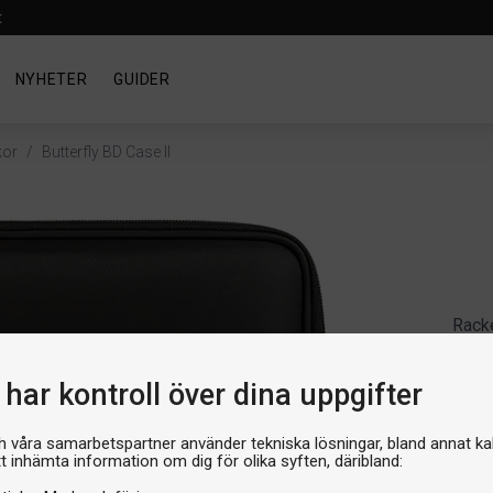
t
NYHETER
GUIDER
kor
/
Butterfly BD Case II
Rack
But
Artike
har kontroll över dina uppgifter
Produ
199 
h våra samarbetspartner använder tekniska lösningar, bland annat ka
tt inhämta information om dig för olika syften, däribland: