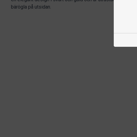
bärögla på utsidan.