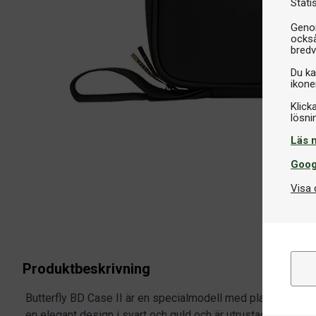
Stati
Genom
också
bredv
Du ka
ikone
Klick
Läs 
Goog
Visa 
Produktbeskrivning
Butterfly BD Case II är en specialmodell med plats för ett 
en elegant design i svart och guld och är utrustad med stöt