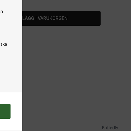
lager
an
n
LÄGG I VARUKORGEN
iska
Butterfly